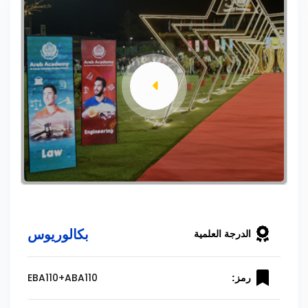
بكالوريوس
الدرجة العلمية
EBA110+ABA110
رمز: