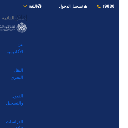
19838
تسجيل الدخول
اللغة
إغلاق
القائمة
عن
الأكاديمية
النقل
البحري
القبول
والتسجيل
الدراسات