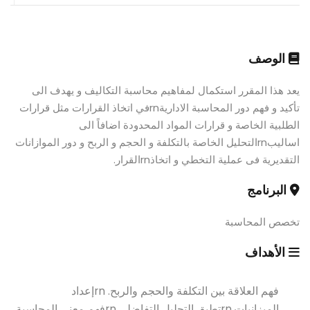
الوصف
يعد هذا المقرر استكمال لمفاهيم محاسبة التكاليف و يهدف الى
تأكيد و فهم دور المحاسبة الاداريةrnفي اتخاذ القرارات مثل قرارات
الطلبية الخاصة و قرارات المواد المحدودة اضافاً الى
اساليبrnالتحليل الخاصة بالتكلفة و الحجم و الربح و دور الموازانات
التقديرية فى عملية التخطي و اتخاذrnالقرار.
البرنامج
تخصص المحاسبة
الأهداف
فهم العلاقة بين التكلفة والحجم والربح. rnإعداد
الميزانيات.rnتطبق التحليل التفاضلي.rnفهم معنى المحاسبة