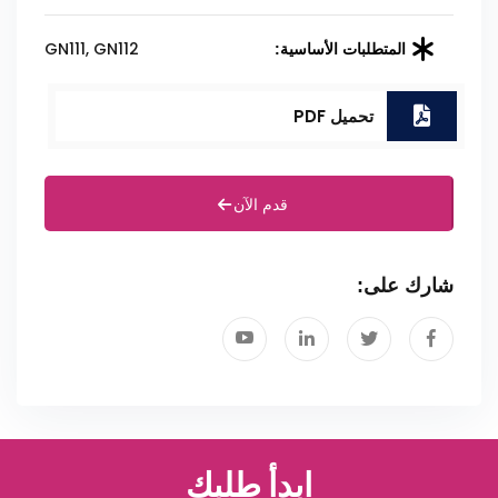
GN111, GN112
المتطلبات الأساسية:
تحميل PDF
قدم الآن
شارك على:
ابدأ طلبك