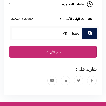
3
الساعات المعتمده:
CS243, CS352
المتطلبات الأساسية:
تحميل PDF
قدم الآن
شارك على: