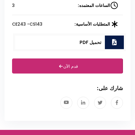
3
الساعات المعتمده:
CE243 -CS143
المتطلبات الأساسية:
تحميل PDF
قدم الآن
شارك على: