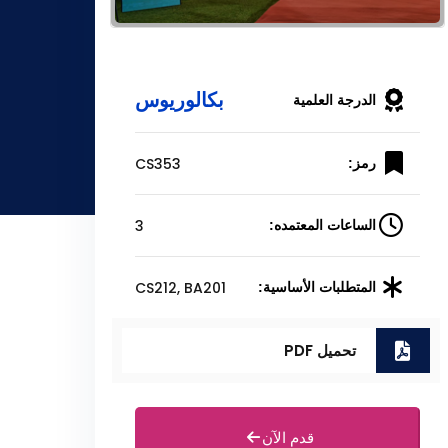
بكالوريوس
الدرجة العلمية
CS353
رمز:
3
الساعات المعتمده:
CS212, BA201
المتطلبات الأساسية:
تحميل PDF
قدم الآن