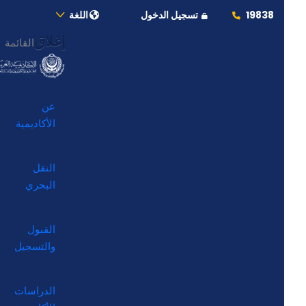
19838
تسجيل الدخول
اللغة
إغلاق
القائمة
عن
الأكاديمية
النقل
البحري
القبول
والتسجيل
الدراسات