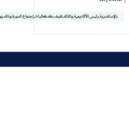
بالإسكندرية,رئيس,الأكاديمية,وكذلك,لفيف,عقد,فعاليات,إجتماع,الدورة,وذلك,يوم
اصل معنا
ل بنا
الخرائط و المواقع
ة افتراضية
وظائف شاغرة
 على تواصل معنا