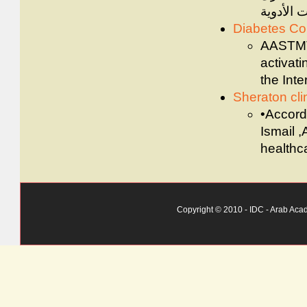
الأدوية
Diabetes Co
AASTMT 
activat
the Int
Sheraton cli
•Accordi
Ismail 
healthc
Copyright © 2010 - IDC - Arab Aca