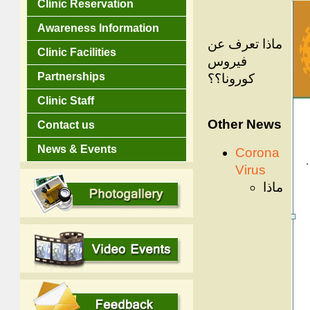
Clinic Reservation
Awareness Information
ماذا تعرف عن
Clinic Facilities
فيروس
Partnerships
كورونا؟؟
Clinic Staff
Other News
Contact us
News & Events
Corona
Virus
ماذا