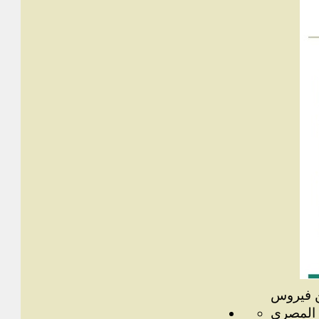
 فيروس
 المصرى