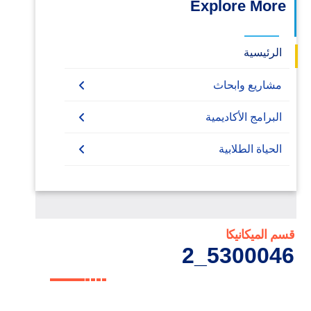
Explore More
الرئيسية
مشاريع وابحاث
مشاريع تخرج
البرامج الأكاديمية
Undergraduate
الحياة الطلابية
Bachelor Degree in Mechanical
Diploma
Engineering (Energy and Power
Engineering)
Master
Bachelor Degree in Mechanical
PhD
قسم الميكانيكا
5300046_2
Engineering (Refrigeration & Air
Conditioning Engineering)
البكالوريوس