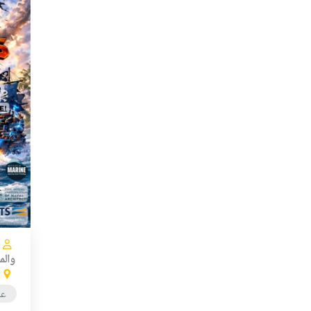
والم
عا