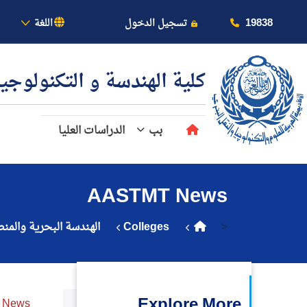
بالأكاديمية
19838
تسجيل الدخول
اللغة
كلية الهندسة و التكنولوجي
بب
الدراسات العليا
عن الأكاديمية
AASTMT News
النقل البحري
<
Colleges
الهندسة البحرية والمن
القبول والتسجيل
الدراسات الأكاديمية
Explore More
 News