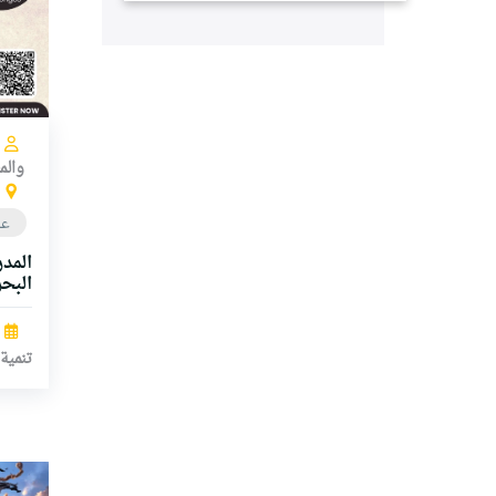
والم
عا
المد
البح
تنمية