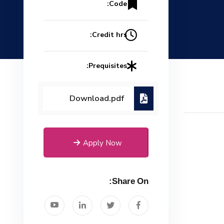
Code:
Credit hrs:
Prequisites:
Download.pdf
Apply Now
Share On: