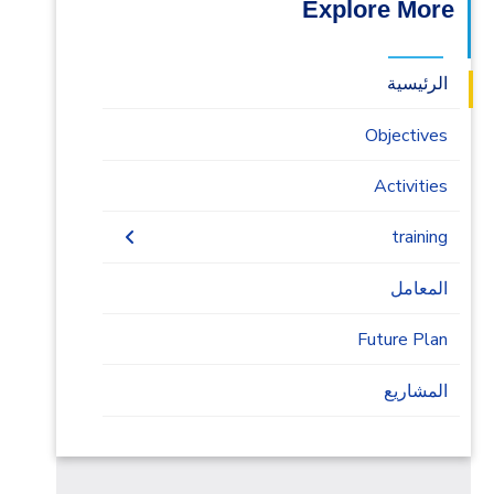
Explore More
الرئيسية
Objectives
Activities
training
Renewable energy
المعامل
solar energy
Future Plan
Practical Fundamental Solar Energy
المشاريع
طاقه الرياح
Energy Management and Auditing