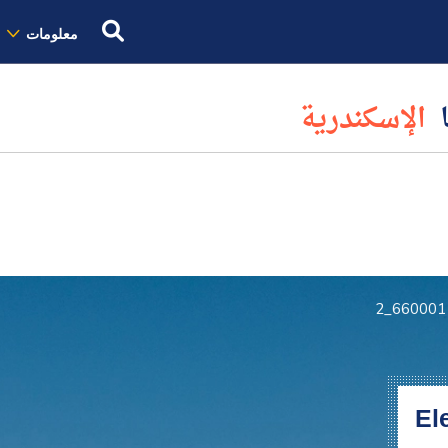
معلومات
ا
الإسكندرية
6600011
El