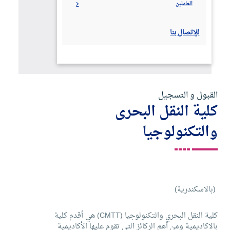
العاملين
كلية النقل الدولى واللوجستيات
الدقى
للإتصال بنا
كلية اللغة والاعلام
القرية الذكية
كلية تكنولوجيا المصايد والاستزراع المائى
بورسعيد
كلية الصيدلة
جنوب الوادى
القبول و التسجيل
كلية النقل البحرى
طب الفم و الأسنان
اللاذقية
والتكنولوجيا
كلية الهندسة والتكنولوجيا
العلمين
كلية الذكاء الاصطناعي
الشارقة
(بالاسكندرية)
كلية النقل البحري والتكنولوجيا (CMTT) هي أقدم كلية
بالاكاديمية ومن أهم الركائز التي تقوم عليها الأكاديمية