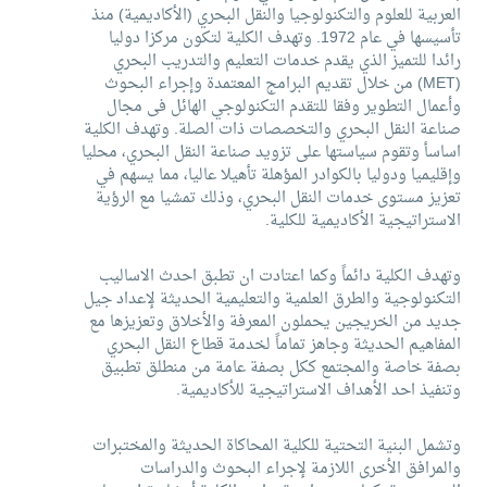
العربية للعلوم والتكنولوجيا والنقل البحري (الأكاديمية) منذ
تأسيسها في عام 1972. وتهدف الكلية لتكون مركزا دوليا
رائدا للتميز الذي يقدم خدمات التعليم والتدريب البحري
(MET) من خلال تقديم البرامج المعتمدة وإجراء البحوث
وأعمال التطوير وفقا للتقدم التكنولوجي الهائل فى مجال
صناعة النقل البحري والتخصصات ذات الصلة. وتهدف الكلية
اساسأ وتقوم سياستها على تزويد صناعة النقل البحري، محليا
وإقليميا ودوليا بالكوادر المؤهلة تأهيلا عاليا، مما يسهم في
تعزيز مستوى خدمات النقل البحري، وذلك تمشيا مع الرؤية
الاستراتيجية الأكاديمية للكلية.
وتهدف الكلية دائماً وكما اعتادت ان تطبق احدث الاساليب
التكنولوجية والطرق العلمية والتعليمية الحديثة لإعداد جيل
جديد من الخريجين يحملون المعرفة والأخلاق وتعزيزها مع
المفاهيم الحديثة وجاهز تماماً لخدمة قطاع النقل البحري
بصفة خاصة والمجتمع ككل بصفة عامة من منطلق تطبيق
وتنفيذ احد الأهداف الاستراتيجية للأكاديمية.
وتشمل البنية التحتية للكلية المحاكاة الحديثة والمختبرات
والمرافق الأخرى اللازمة لإجراء البحوث والدراسات