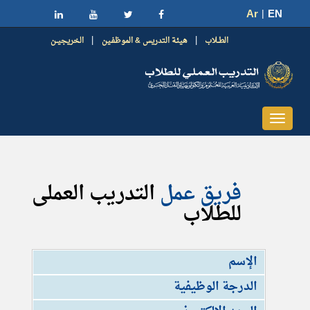
Ar
|
EN
|
|
الطــلاب
هيئـة التدريس & الموظفـين
الخريجيــن
Toggle
navigat
فريق عمل
التدريب العملى
للطلاب
الإسم
الدرجة الوظيفية