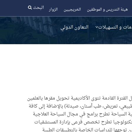
البحث
هيئة التدريس و الموظفين
الخريجيين
الزوار
مات و التسهيلات
التعاون الدولي
 الفترة القادمة تنوى الأكاديمية تحويل مقرها بالعلمين
بيعي، تمريض، طب أسنان، صيدلة) بالإضافة إلى كافة
ة السياحة تطرح برامج في مجال السياحة العلاجية
لوجستيات يتم إدخال صبغة اللوجستيات الطبية (Medical logistics) كلية الإدارة والتكنولوجيا تطرح تخصص فرعى بإدارة المستشفيات
اعي يكون توجهها للدراسات الخاصة بالتطبيقات الطبية