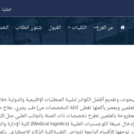
الطلبة
عن الفرع
الكليات
القبول
شئون الطلاب
الخد
لبحوث، وتقديم أفضل الكوادر لتلبية المتطلبات الإقليمية والدولية.خلال
العلمين وبمصر بأكملها تغطى كافة التخصصات من) طب بشري، علاج ط
لمطروحة بالعلمين تطرح تخصصات ذات الصلة بالجانب الطبي مثل:كلي
(Medical Tourism) كلية النقل الدولي وال
والتكنولوجيا يكون توجهها للأقسام الداعمة للنواحي الطبيةكلية الذكاء الاصطن