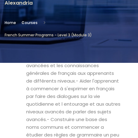
Alexandria
Location
Community Services & Continuing
Home
Courses
Education - Alexandria
French Summer Programs - Level 3 (Module 3)
Objectives
- Donner les notions essentielles et
avancées et les connaissances
générales de français aux apprenants
de différents niveaux.- Aider l'apprenant
à commencer à s'exprimer en français
par faire des dialogues sur la vie
quotidienne et l entourage et aux autres
niveaux avancés de parler des sujets
avancés.- Construire une base des
noms communs et commencer a
étudier des règles de grammaire un peu