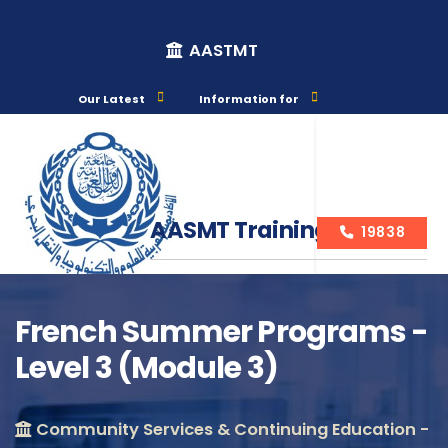
AASTMT
Our Latest
Information for
AASMT Training Courses
19838
French Summer Programs -
Level 3 (Module 3)
Course Info
Community Services & Continuing Education -