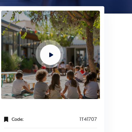
Code:
1T41707