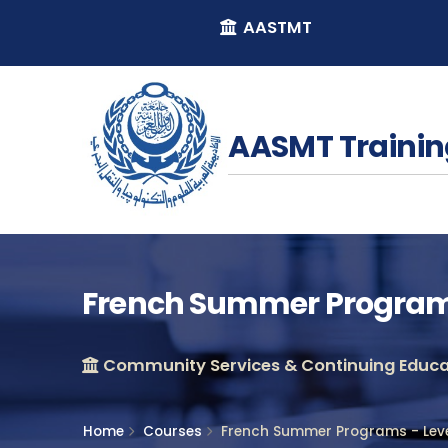
AASTMT
AASMT Trainin
French Summer Programs 
Community Services & Continuing Educat
Home
Courses
French Summer Programs - Leve