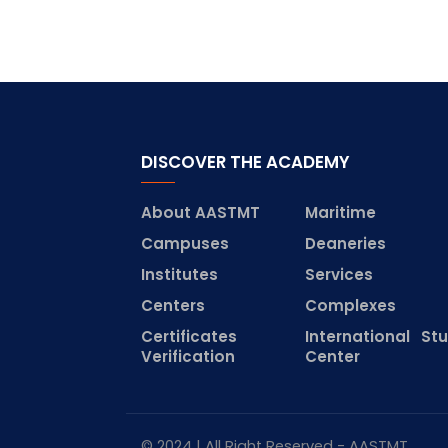
DISCOVER THE ACADEMY
About AASTMT
Maritime
Campuses
Deaneries
Institutes
Services
Centers
Complexes
Certificates
International St
Verification
Center
© 2024 | All Right Reserved - AASTMT