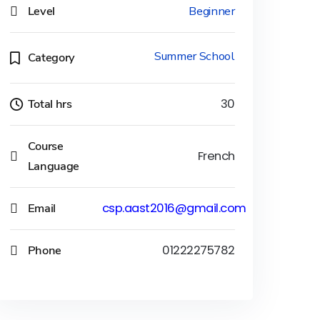
Level
Beginner
Summer School
Category
Total hrs
30
Course
French
Language
Email
csp.aast2016@gmail.com
Phone
01222275782