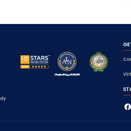
GE
Co
Vir
ST
udy