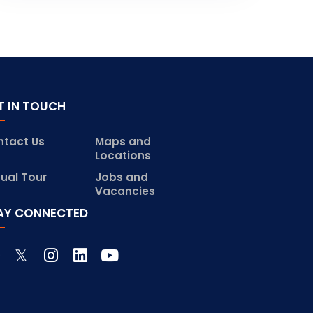
T IN TOUCH
ntact Us
Maps and
Locations
tual Tour
Jobs and
Vacancies
AY CONNECTED