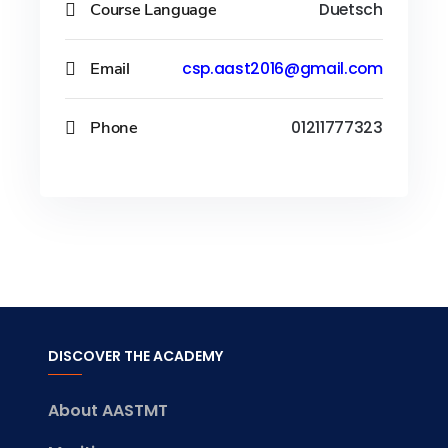
Course Language
Duetsch
Email
csp.aast2016@gmail.com
Phone
01211777323
DISCOVER THE ACADEMY
About AASTMT