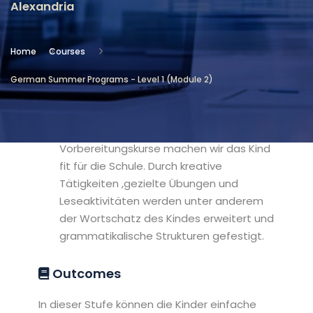
Alexandria
Location
Community Services & Continuing
Home
Courses
Education - Alexandria
German Summer Programs - Level 1 (Module 2)
Objectives
In unseren Speziellen Deutsch
Vorbereitungskurse machen wir das Kind
fit für die Schule. Durch kreative
Tätigkeiten ,gezielte Übungen und
Leseaktivitäten werden unter anderem
der Wortschatz des Kindes erweitert und
grammatikalische Strukturen gefestigt.
Outcomes
In dieser Stufe können die Kinder einfache