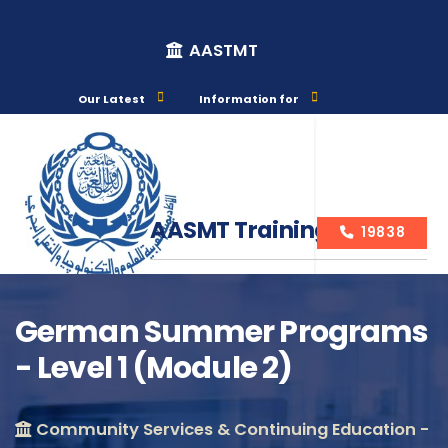
AASTMT
Our Latest
Information for
AASMT Training Courses
19838
German Summer Programs
- Level 1 (Module 2)
Course Info
Community Services & Continuing Education -