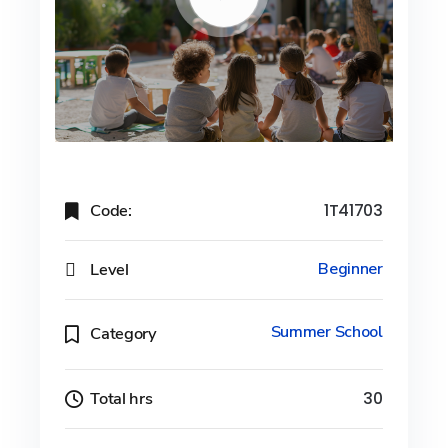
Code:
1T41703
Level
Beginner
Summer School
Category
Total hrs
30