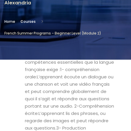
Alexandria
Location
Community Services & Continuing
Home
Courses
Education - Alexandria
French Summer Programs - Beginner Level (Module 2)
Objectives
- Que l'apprenant puisse acquérir les
compétences essentielles que la langue
française exige :1- compréhension
orale:L’apprenant écoute un dialogue ou
une chanson et voit une vidéo français
et peut comprendre globalement de
quoi il s’agit et répondre aux questions
portant sur une audio. 2-Compréhension
écrite:L’apprenant lis des phrases, ou
regarde des images et peut répondre
aux questions.3- Production