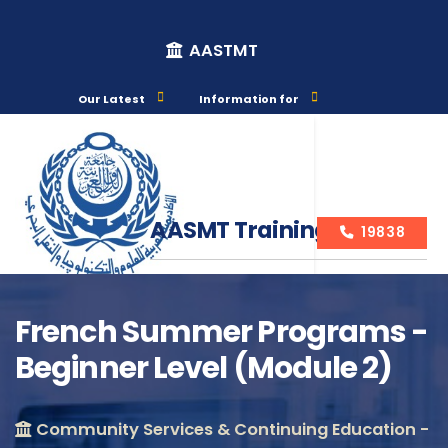
AASTMT
Our Latest
Information for
AASMT Training Courses
19838
French Summer Programs -
Beginner Level (Module 2)
Course Info
Community Services & Continuing Education -