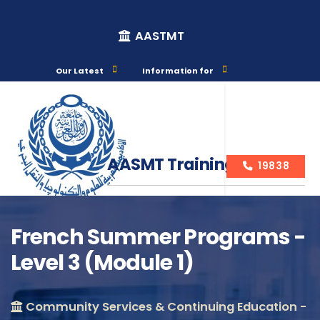
AASTMT
Our Latest
Information for
AASMT Training Courses
19838
French Summer Programs -
Level 3 (Module 1)
Course Info
Community Services & Continuing Education -