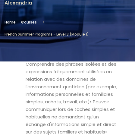
Alexandria
Location
Community Services & Continuing
Home
Courses
Education - Alexandria
French Summer Programs - Level 3 (Module 1)
Objectives
• à la fin du mois l’apprenant pourra •
Comprendre des phrases isolées et des
expressions fréquemment utilisées en
relation avec des domaines de
l'environnement quotidien (par exemple,
informations personnelles et familiales
simples, achats, travail, etc.)• Pouvoir
communiquer lors de tâches simples et
habituelles ne demandant qu'un
échange d'informations simple et direct
sur des sujets familiers et habituels•