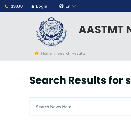
19838
Login
En
AASTMT N
Home
Search Results
Search Results for