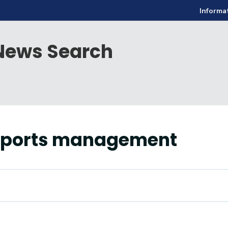
Informa
ews Search
sports management