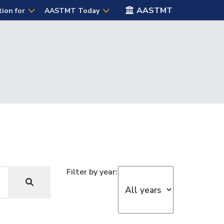
AASTMT
tion for
AASTMT Today
Filter by year: