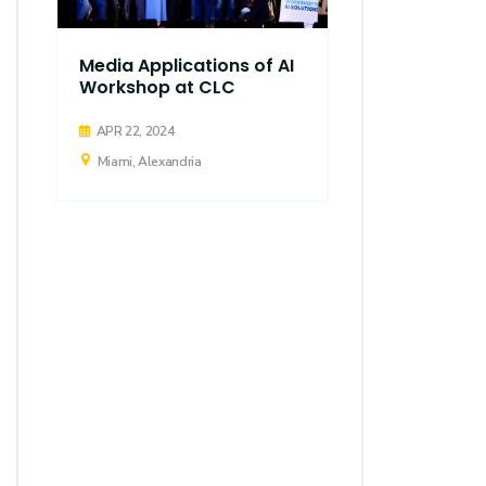
Media Applications of AI
Workshop at CLC
APR 22, 2024
Miami, Alexandria
The Colleg
and Commun
Alexandria 
ended its 
scientific 
"LANACOM
DEC 10, 2023