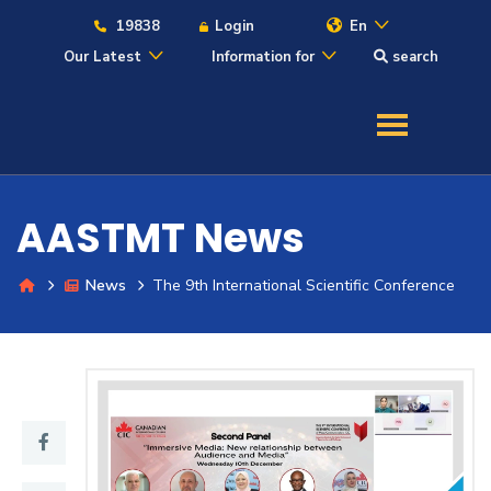
19838
Login
En
Our Latest
Information for
search
About
Maritime
AASTMT News
Admission
News
The 9th International Scientific Conference
Academics
Students
Research