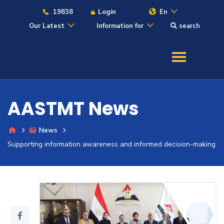
19838
Login
En
Our Latest
Information for
search
About
Maritime
AASTMT News
Admission
News
Academics
Supporting information awareness and informed decision-making
Students
Research