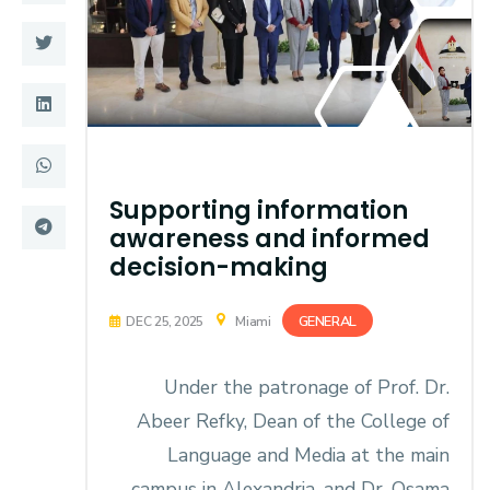
Training
Consultancy
Quick Links
Colleges
Supporting information
Campuses
Life @ AASTMT
awareness and informed
decision-making
Centers
Institutes
Complexes
Deaneries
GENERAL
DEC 25, 2025
Miami
Contact Us
Sitemap
Under the patronage of Prof. Dr.
Abeer Refky, Dean of the College of
Language and Media at the main
campus in Alexandria, and Dr. Osama