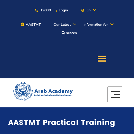
19838
Login
En
AASTMT
Our Latest
Information for
search
About
Maritime
Admission
Academics
AASTMT Practical Training
Students