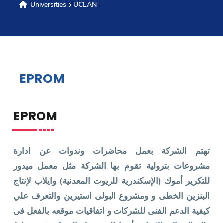
Universities
UCLAN
Research
Training
EPROM
Consultancy
EPROM
Quick Links
Colleges
Campuses
Life @ AASTMT
تهتم الشركة بعمل محاضرات وندوات عن ادارة
Centers
Institutes
Complexes
Deaneries
مشروعات بترولية تقوم بها الشركة مثل معمل ميدور
Contact Us
Sitemap
للتكرير أموك (الإسكندرية للزيوت المعدنية) وايلاب لإنتاج
البنزين الخطى و ومشروع البولى استيرين والتعرف علي
كيفية الدعم الفنى للشركات و اتفاقيات موقعه بالفعل فى