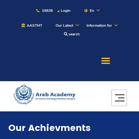
19838
Login
En
AASTMT
Our Latest
Information for
search
About
Maritime
Admission
Academics
Our Achievments
Students