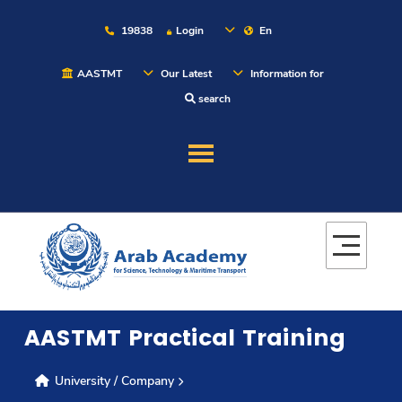
19838
Login
En
AASTMT
Our Latest
Information for
search
About
Maritime
Admission
AASTMT Practical Training
Academics
University / Company
Students