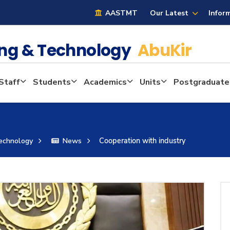
AASTMT
Our Latest
Infor
ring & Technology
AbuKir
Staff
Students
Academics
Units
Postgraduate
Technology
News
Cooperation with industry