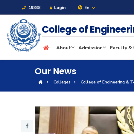
19838
Login
En
College of Enginee
About
About
Admission
Faculty & 
Maritime
Our News
Colleges
College of Engineering & 
Admission
Academics
Students