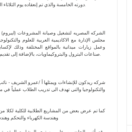
دورته الخامسة والذي تم إنعقاده يوم الثلاثاء الموافق 16/5/2023 بالمقر الرئيسي بأبي قير.
الشركه المصريه لتشغيل وصيانة المشروعات (ايبروم) و
مجلس الإدارة مع الاكاديمية العربية للعلوم والتكنولو
وعمل زيارات ميدانية بالمواقع المختلفة وذلك لإكسا
صناعات البترول والبتروكيماويات، بالإضافة إلى تقديم دبلومة في عمليات البترول والبتروكيماويات.
شركه ريدكون للإنشاءات ويمثلها أ /عمرو الشريف - نائب ا
والتكنولوجيا والنى تهدف الى تدريب الطلاب عملياً في 
كما تم عرض بعض من المشاريع الطلابية للكلية لكلا من 
وهندسة الكهرباء والتحكم وهند
وقد أثنى الحاضرين على مستوى المشاريع المقدمة 