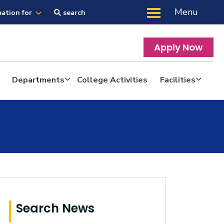
Menu
mation for
search
Apply Now
Departments
College Activities
Facilities
Search News