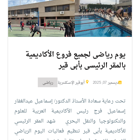
التدريب
والخدمة
المجتمعية
يوم رياضى لجميع فروع الأكاديمية
الإستشارات
بالمقر الرئيسى بأبى قير
ديسمبر 07, 2025
أبوقير الإسكندرية
رياضى
الكليات
المقرات
الحياة
روابط
تحت رعاية سعادة الأستاذ الدكتور/ إسماعيل عبدالغفار
بالأكاديمية
إسماعيل فرج
رئيس الأكاديمية العربية للعلوم
المراكز
المعاهد
المجمعات
العمادات
والتكنولوجيا والنقل البحري
شهد المقر الرئيسي
للأكاديمية بأبى قير تنظيم فعاليات اليوم الرياضي
تواصل
خريطة