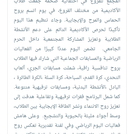
المُجمّع للفروع في احتفالية ضخمة جمعت طلاب
معنا
الموقع
الأكاديمية من مختلف الفروع، في يوم اتسم بروح
الحماس والمرح والإيجابية.
وجاء تنظيم هذا اليوم
تأكيدًا لحرص الأكاديمية الدائم على دعم الأنشطة
الطلابية وتعزيز المشاركة المجتمعية داخل الحرم
الجامعي.
تضمن اليوم عددًا كبيرًا من الفعاليات
الرياضية والمسابقات الجماعية التي شارك فيها الطلاب
بروح تنافسية راقية، شملت مسابقات الجري، ألعاب
التحدي، كرة القدم، السباحة، كرة السلة ،الكرة الطائرة ،
البادل ،الأنشطة البدنية، ومسابقات ترفيهية متنوعة.
كما شمل البرنامج فقرات ترفيهية وتفاعلية هدفت إلى
تعزيز روح الانتماء ونشر الطاقة الإيجابية بين الطلاب،
وسط أجواء مليئة بالحيوية والتشجيع.
وعلى هامش
فعاليات اليوم الرياضي
وفي لفتة تقديرية تعكس روح