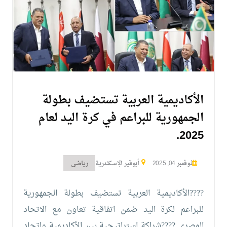
التدريب
والخدمة
المجتمعية
الإستشارات
الأكاديمية العربية تستضيف بطولة
الجمهورية للبراعم في كرة اليد لعام
2025.
الكليات
المقرات
الحياة
روابط
نوفمبر 04, 2025
أبوقير الإسكندرية
رياضى
بالأكاديمية
المراكز
المعاهد
المجمعات
العمادات
????الأكاديمية العربية تستضيف بطولة الجمهورية
للبراعم لكرة اليد ضمن اتفاقية تعاون مع الاتحاد
تواصل
خريطة
المصري
????شراكة استراتيجية بين الأكاديمية واتحاد