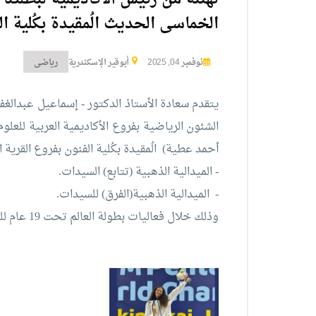
الخماسى الحديث الُمقيدة بكُلية ال
نوفمبر 04, 2025
أبوقير الإسكندرية
رياضى
يتقدم سعادة الأستاذ الدكتور - إسماعيل عبدالغفا
أحمد عطية) الُمقيدة بكُلية الفنون بفروع القرية 
- الميدالية الذهبية (تتابع) السيدات.
- الميدالية الذهبية(الفرق) للسيدات.
وذلك خلال فعاليات بطولة العالم تحت 19 عام للخماسى الحديث المُقامة بدولة ليتوانيا.