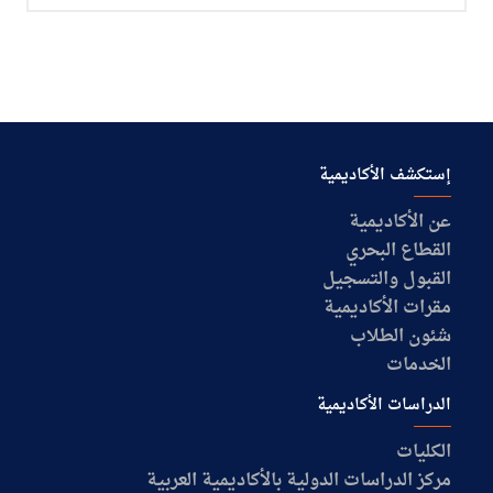
التدريب
والخدمة
المجتمعية
إستكشف الأكاديمية
الإستشارات
عن الأكاديمية
القطاع البحري
القبول والتسجيل
مقرات الأكاديمية
الكليات
المقرات
الحياة
شئون الطلاب
روابط
بالأكاديمية
الخدمات
الدراسات الأكاديمية
المراكز
المعاهد
المجمعات
العمادات
الكليات
تواصل
خريطة
مركز الدراسات الدولية بالأكاديمية العربية