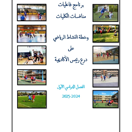
التدريب
والخدمة
المجتمعية
الإستشارات
الكليات
المقرات
الحياة
روابط
بالأكاديمية
المراكز
المعاهد
المجمعات
العمادات
تواصل
خريطة