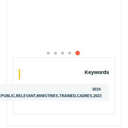
Keywords
2019-
2023,SCIENCE,TECHNOLOGY,DEVELOPING,EGYPT,YEARS,NOTING,PARTICIPATED,ESTABLISHING,INFRASTRUCTURE,EGYPT',GOVERNORATES,OPERATE,MANAGE,MONITOR,STAGES,COLLECTION,TRANSPORTATION,TREATMENT,ADDED,STATEMENT,FIELD,KINDS,DOMESTIC,AGRICULTURAL,INDUSTRIAL,HAZARDOUS,AIM,DIRECTING,PLANS,ACHIEVING,INVESTMENTS,WORKING,SYSTEM,WASTE,ARAB,ACADEMY,MARITIME,TRANSPORT,REPUBLIC,RELEVANT,MINISTRIES,TRAINED,CADRES