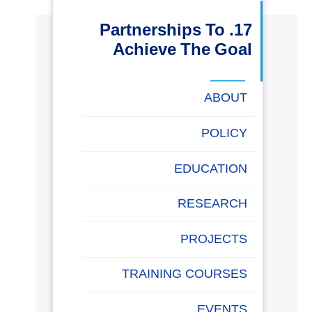
البحث العلمي
17. Partnerships To
Achieve The Goal
التدريب والخدمة المجتمعية
ABOUT
الإستشارات
POLICY
EDUCATION
روابط
الكليات
المقرات
الحياة
المراكز
المعاهد
المجمعات
العمادات
تواصل
خريطة
بالأكاديمية
معنا
الموقع
RESEARCH
PROJECTS
TRAINING COURSES
EVENTS