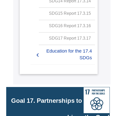
17.3.14 SDG14 Report
SDG15 Report
17.3.15 SDG15 Report
SDG16 Report
17.3.16 SDG16 Report
SDG17 Report
17.3.17 SDG17 Report
17.4 Education for the
SDGs
17.4.1 Education for SDGs
commitment to meaningful
education
17.4.2 Education for SDGs
Goal 17. Partnerships to
specific courses on
sustainability