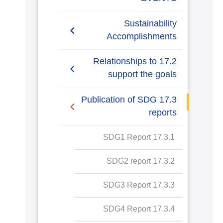
Sustainability
Accomplishments
2019/2020
17.2 Relationships to
support the goals
AASTMT SDGs Report
2020-2021
17.2.1 Relationships with
17.3 Publication of SDG
regional NGOs and
reports
SDG1 Report
government for SDG
policy
17.3.1 SDG1 Report
SDG2 Report
17.2.2 Cross sectoral
17.3.2 SDG2 report
SDG3 Report
dialogue about SDGs
17.3.3 SDG3 Report
SDG4 Report
17.2.3 International
collaboration data
17.3.4 SDG4 Report
SDG5 Report
gathering for SDG