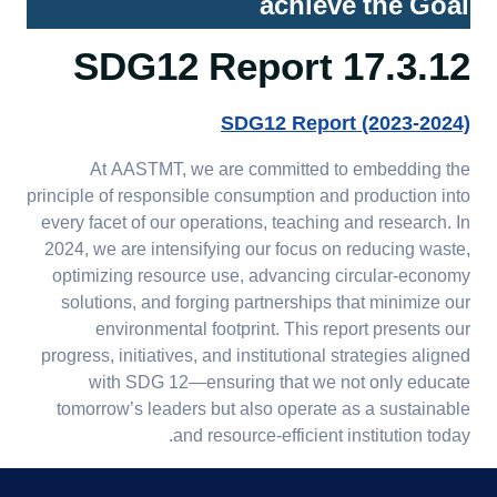
achieve the Goal
17.4.3 Education for SDGs
in the wider community
17.3.12 SDG12 Report
17.4.4 AASTMT role in
SDG12 Report (2023-2024)
promoting sustainable
literacy
At AASTMT, we are committed to embedding the
principle of responsible consumption and production into
every facet of our operations, teaching and research. In
2024, we are intensifying our focus on reducing waste,
optimizing resource use, advancing circular-economy
solutions, and forging partnerships that minimize our
environmental footprint. This report presents our
progress, initiatives, and institutional strategies aligned
with SDG 12—ensuring that we not only educate
tomorrow’s leaders but also operate as a sustainable
and resource-efficient institution today.