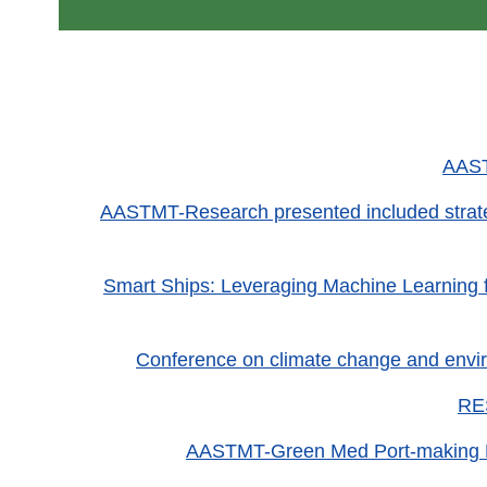
AAST
AASTMT-Research presented included strategie
Smart Ships: Leveraging Machine Learning fo
Conference on climate change and envir
RES
AASTMT-Green Med Port-making Med