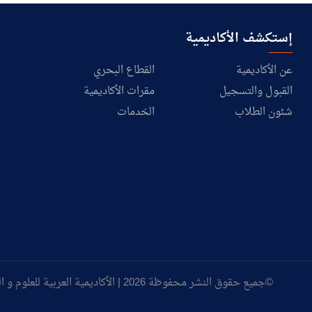
planning for climate
change disasters
إستكشف الأكاديمية
13.3.4 Inform and
عن الأكاديمية
القطاع البحري
support government
القبول والتسجيل
مقرات الأكاديمية
13.3.5 Environmental
شئون الطلاب
الخدمات
education collaborate
with NGO
©جميع حقوق النشر محفوظة 2026 | الأكاديمية العربية للعلوم و التكنولوجيا و النقل البحري