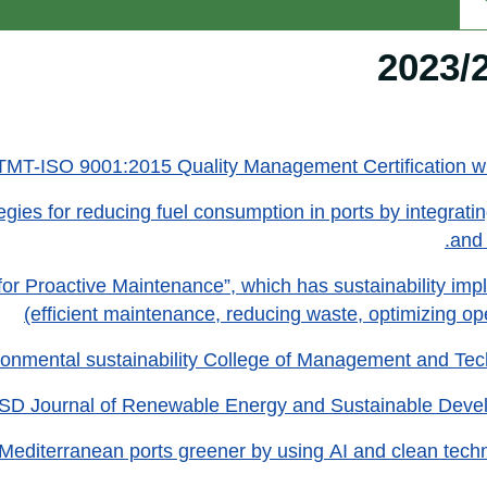
2023/
MT-ISO 9001:2015 Quality Management Certification w
s for reducing fuel consumption in ports by integrating
and 
r Proactive Maintenance”, which has sustainability impl
(efficient maintenance, reducing waste, optimizing op
onmental sustainability College of Management and Te
D Journal of Renewable Energy and Sustainable Deve
iterranean ports greener by using AI and clean tech