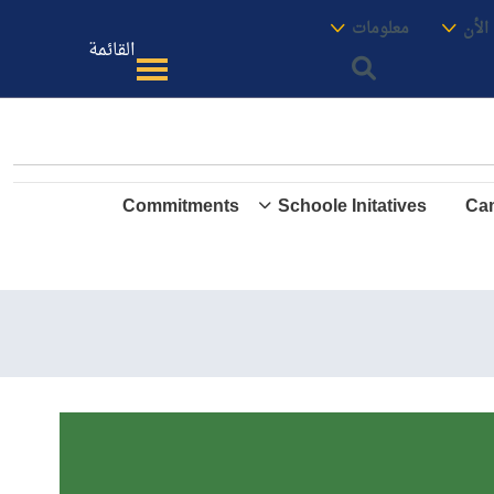
معنا
الموقع
الأن
معلومات
القائمة
Commitments
Schoole Initatives
Cam