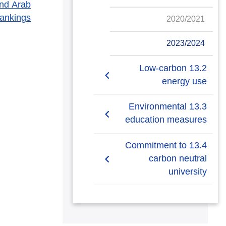
and Arab
Rankings
2020/2021
2023/2024
13.2 Low-carbon
energy use
13.2.1 Low-carbon
13.3 Environmental
energy tracking
education measures
13.3.1 Local education
13.4 Commitment to
programmes on climate
carbon neutral
university
13.3.2 Climate Action
Plan, shared
13.4.1 Commitment to
carbon neutral university
13.3.3 Co-operative