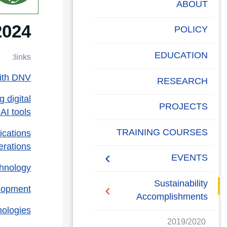
البحث العلمي
ABOUT
2024
التدريب والخدمة المجتمعية
POLICY
الإستشارات
EDUCATION
links:
ith DNV
RESEARCH
 digital
PROJECTS
AI tools.
Campus Carbon
TRAINING COURSES
ications
Footprint
erations
EVENTS
chnology
intiatives
Sustainability
lopment
Accomplishments
nologies
2019/2020