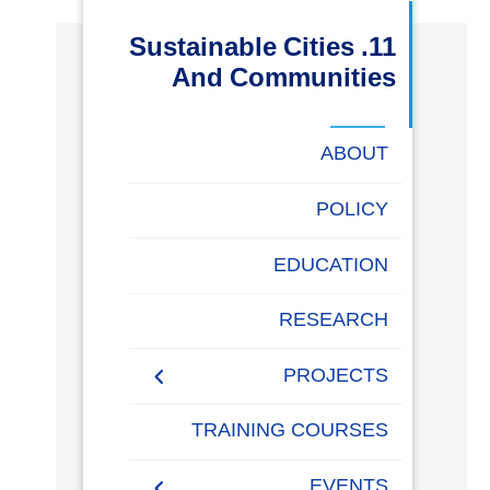
البحث العلمي
11. Sustainable Cities
And Communities
التدريب والخدمة المجتمعية
ABOUT
الإستشارات
POLICY
EDUCATION
روابط
الكليات
المقرات
الحياة
المراكز
المعاهد
المجمعات
العمادات
تواصل
خريطة
بالأكاديمية
معنا
الموقع
RESEARCH
PROJECTS
Museums Virtual Tours
TRAINING COURSES
Research Projects
EVENTS