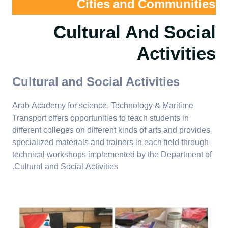
Cities and Communities
11.2.5 Arts and heritage
11.2.4.a Public
11.4.4 Affordable housing
Cultural And Social
contribution
access to
for employees
Activities
AASTMT Stadium
11.2.6 Record and
11.2.5.a Arts and
11.4.5 Affordable housing
and Playground
preserve cultural heritage
heritage
for students
Cultural and Social Activities
contribution
11.2.4.b Public
11.2.6.a Record
11.4.6 Pedestrian priority
access to
Arab Academy for science, Technology & Maritime
and preserve
on campus
AASTMT Campus
Transport offers opportunities to teach students in
cultural heritage
Ground
different colleges on different kinds of arts and provides
11.4.7 Local authority
specialized materials and trainers in each field through
collaboration regarding
technical workshops implemented by the Department of
planning and development
Cultural and Social Activities.
11.4.8 Planning
development - new build
standards