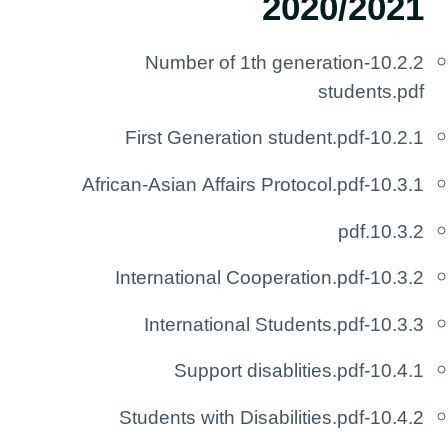
2020/2021
10.6.4 Anti-discrimination
10.2.2-Number of 1th generation
policies
students.pdf
10.6.5 University diversity
officer
10.2.1-First Generation student.pdf
10.6.6 Support for
10.3.1-African-Asian Affairs Protocol.pdf
underrepresented groups
10.3.2.pdf
10.6.7 Accessible facilities
10.3.2-International Cooperation.pdf
10.6.8 Disability support
10.3.3-International Students.pdf
services
10.4.1-Support disablities.pdf
10.6.9 Disability access
scheme
10.4.2-Students with Disabilities.pdf
10.6.10 Disability