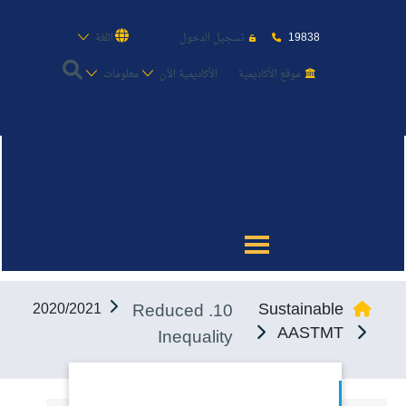
19838
تسجيل الدخول
اللغة
موقع الأكاديمية
الأكاديمية الأن
معلومات
عن الأكاديمية
النقل البحري
القبول والتسجيل
10. Reduced
Sustainable
2020/2021
الدراسات الأكاديمية
AASTMT
Inequality
طلبة الأكاديمية