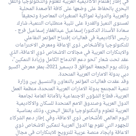
في إطار إهتمام الأكاديمية العربية للعلوم والتكنولوجيا والنقل
10.6.9 Disability access
البحري بالحفاظ على وضعها على كافة الأصعدة المحلية
scheme
والعربية والدولية لمواكبة المتغيرات المعاصرة وتحقيقاً
لمستوى التميز والقدرة على تلبية متطلبات التنمية، شارك
10.6.10 Disability
سعادة الأستاذ الدكتور/ إسماعيل عبدالغفار إسماعيل فرج -
accommodation policy
رئيس الأكاديمية في فعاليات إفتتاح المؤتمر التفاعلي
للتكنولوجيا والأشخاص ذوى الإعاقة ومعرض الاختراعات
10.6.11 Anti- Harassment
والابتكارات العربية في مجالات الاشخاص ذوي الاعاقة، الذي
Policy
عقد تحت شعار "نحو دعم الاندماج الكامل وزيادة التمكين"،
وذلك يوم الجمعة الموافق 3 ديسمبر 2021، بمقر معرض اكسبو
دبي بدولة الامارات العربية المتحدة.
وقد عقدت فعاليات المؤتمر بالتعاون والتنسيق بين وزارة
تنمية المجتمع بدولة الامارات العربية المتحدة، منظمة العمل
العربية، قطاع الشؤون الاجتماعية بالأمانة العامة لجامعة
الدول العربية وصندوق الامم المتحدة للسكان والاكاديمية
العربية للعلوم والتكنولوجيا والنقل البحري، وذلك بمناسبة
اليوم العالمي للأشخاص ذوي الاعاقة، وفي إطار دعم الشركاء
للجهود التي تقوم بها الدول العربية لتمكين الاشخاص ذوي
الاعاقة وايجاد منصة عربية للترويج للابتكارات في مجال