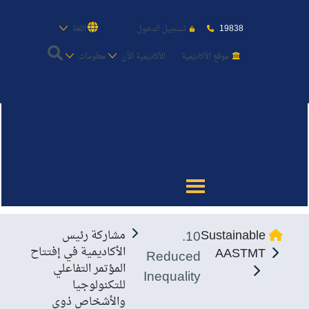
19838
تسجيل الدخول
اللغة
موقع الأكاديمية
الأكاديمية الأن
معلومات
عن الأكاديمية
النقل البحري
القبول والتسجيل
10.
Sustainable
مشاركة رئيس
الدراسات الأكاديمية
الأكاديمية في إفتتاح
AASTMT
Reduced
المؤتمر التفاعلي
Inequality
طلبة الأكاديمية
للتكنولوجيا
والأشخاص ذوى