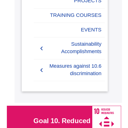
PROJECTS
Anti-Harassment Policy
TRAINING COURSES
EVENTS
Sustainability
Accomplishments
2019/2020
10.6 Measures against
discrimination
2020/2021
10.6.1 Non-discriminatory
admissions policy
10.6.2 Access to university
track underrepresented
Goal 10. Reduced
groups applications