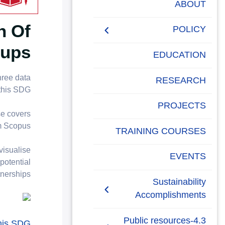
البحث العلمي
ABOUT
n Of
التدريب والخدمة المجتمعية
POLICY
oups
الإستشارات
EQUALITY, DIVERSITY,
EDUCATION
AND INCLUSION
POLICY
hree data
RESEARCH
this SDG.
PROJECTS
se covers
m Scopus.
TRAINING COURSES
visualise
EVENTS
potential
nerships.
Sustainability
Accomplishments
2019-2020
4.3-Public resources
this SDG