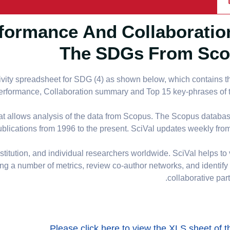
ormance And Collaboratio
The SDGs From Sc
vity spreadsheet for SDG (4) as shown below, which contains t
erformance, Collaboration summary and Top 15 key-phrases of 
at allows analysis of the data from Scopus. The Scopus databa
ublications from 1996 to the present. SciVal updates weekly fro
titution, and individual researchers worldwide. SciVal helps to 
 a number of metrics, review co-author networks, and identify 
collaborative part
Please click here to view the XLS sheet of 