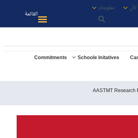
معنا
الموقع
الأن
معلومات
القائمة
Commitments
Schoole Initatives
Cam
AASTMT Research Pe