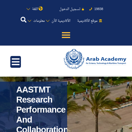
اللغة
تسجيل الدخول
19838
موقع الأكاديمية
الأكاديمية الأن
معلومات
عن الأكاديمية
النقل البحري
القبول والتسجيل
AASTMT
الدراسات الأكاديمية
Research
Performance
طلبة الأكاديمية
And
Collaboration
البحث العلمي