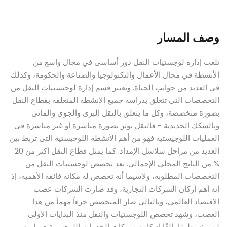
وصف المسار
تلعب إدارة لوجستيات النقل دور أساسى في مجال واسع من
الأنشطة في مجال الأعمال والتكنولوجيا والصناعة والحكومة، وكذلك
في العديد من جوانب الحياة. ويعتبر قسم إدارة لوجيستيات النقل من
التخصصات التى تتعلق بدراسة جميع الانشطة المتعلقة بقطاع النقل
بصورة متخصصة، وكل ما يتعلق بالنقل البرى والجوى والمائى
وبالسكك الحديدية - فالنقل يؤثر بصورة مباشرة أو غير مباشرة فى
العمليات اللوجيستية فهو من أهم الأنشطة اللوجيستية التى تربط بين
العديد من مراحل سلاسل الإمداد. كما يمثل قطاع النقل أكثر من 20
% من الناتج المحلى الإجمالي. يعد تخصص لوجستيات النقل من
التخصصات المطلوبة، ولاسيما أنه تخصص له مكانة فائقة الأهمية، إذ
إنه أهم أركان الشركات التجارية، وقد صارت الشركات عصب
الاقتصاد العالمي، وبالتالي صار المتخصص جزءاً مهماً من هذا
العصب، وشهد تخصص اللوجستيات والنقل منذ البدايات الأولى
لنشوئه تطورًا بالغًا إذ كانت شركات الخدمات اللوجستية فيما مضى