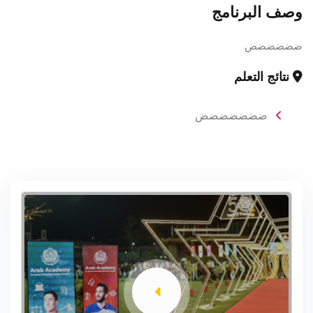
وصف البرنامج
ضضضضضض
نتائج التعلم
ضضضضضضض