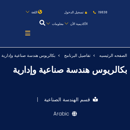
روابط
الكليات
المقرات
الحياة بالأكاديمية
19838
تسجيل الدخول
اللغة
المراكز
المعاهد
المجمعات
العمادات
الأكاديمية الأن
معلومات
تواصل معنا
خريطة الموقع
الصفحه الرئيسيه
تفاصيل البرنامج
بكالريوس هندسة صناعية وإدارية
عن الأكاديمية
بكالريوس هندسة صناعية وإدارية
النقل البحري
القبول والتسجيل
الدراسات الأكاديمية
قسم الهندسة الصناعية
|
طلبة الأكاديمية
Arabic
البحث العلمي