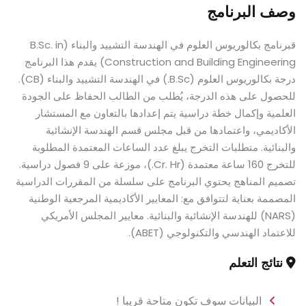
وصف البرنامج
قبرنامج بكالوريوس العلوم في الهندسة التشييد والبناء (B.Sc. in
Construction and Building Engineering) يقدم هذا البرنامج
درجة بكالوريوس العلوم (B.Sc.) في الهندسة التشييد والبناء (CB).
للحصول على هذه الدرجة، يُطلب من الطالب الحفاظ على الجودة
العلمية وإكمال خطة دراسية يتم إعدادها بالتعاون مع المستشار
الأكاديمي، واعتمادها من قبل مجلس قسم الهندسة الإنشائية
والبنائية. متطلبات التخرج يبلغ عدد الساعات المعتمدة المطلوبة
للتخرج 160 ساعة معتمدة (Cr. Hr.)، موزعة على 9 فصول دراسية.
تصميم المناهج يحتوي البرنامج على سلسلة من المقررات الدراسية
المصممة بعناية لتتوافق مع: المعايير الأكاديمية المرجعية الوطنية
(NARS) للهندسة الإنشائية والبنائية. معايير المجلس الأمريكي
للاعتماد الهندسي والتكنولوجي (ABET).
نتائج التعلم
البيانات سوف تكون متاحة قريبا !