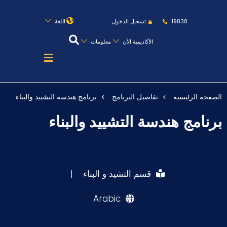
روابط
الكليات
المقرات
الحياة بالأكاديمية
19838
تسجيل الدخول
اللغة
المراكز
المعاهد
المجمعات
العمادات
الأكاديمية الأن
معلومات
تواصل معنا
خريطة الموقع
الصفحه الرئيسيه
تفاصيل البرنامج
برنامج هندسة التشييد والبناء
عن الأكاديمية
برنامج هندسة التشييد والبناء
النقل البحري
القبول والتسجيل
الدراسات الأكاديمية
قسم التشيد و البناء
|
طلبة الأكاديمية
Arabic
البحث العلمي