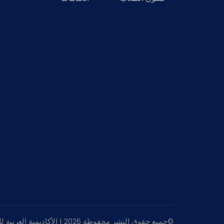
©جميع حقوق النشر محفوظة 2026 | الأكاديمية العربية للعلوم و التكنولوجيا و النقل البحري