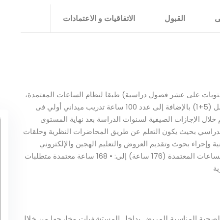
ى
القبول
الاتفاقيات و الاعتمادات
ويات على عشر فصول دراسية) طبقا لنظام الساعات المعتمدة،
وسنة تدريب ميداني متقدم (سنة الامتياز) فى مواقع العمل (5+1) بالإضافة إلى عدد 100 ساعة تدريب ميداني أولي فى
خلال الإجازات الصيفية لسنوات الدراسة بعد نهاية المستوى
ج الدراسي بحيث يكون التعلم عن طريق المحاضرات النظرية وحلقات
ة وإجراء بحوث وتقديم العروض والتعليم الهجين والإلكتروني
بالإضافة إلى التعاون مع المجتمع المحيط. وتنقسم عدد الساعات المعتمدة (176 ساعة) إلى: • 168 ساعة معتمدة متطلبات
 الصحية المناسبة للمريض بداخل المستشفيات وخارجها من خلال