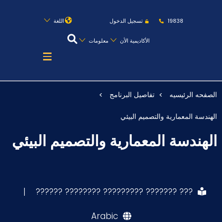
روابط
الكليات
المقرات
الحياة بالأكاديمية
19838
تسجيل الدخول
اللغة
المراكز
المعاهد
المجمعات
العمادات
الأكاديمية الأن
معلومات
تواصل معنا
خريطة الموقع
الصفحه الرئيسيه
تفاصيل البرنامج
عن الأكاديمية
الهندسة المعمارية والتصميم البيئي
النقل البحري
الهندسة المعمارية والتصميم البيئي
القبول والتسجيل
الدراسات الأكاديمية
طلبة الأكاديمية
|
??? ??????? ????????? ???????? ??????
البحث العلمي
Arabic