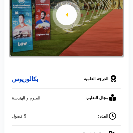
بكالوريوس
الدرجة العلمية
العلوم و الهندسة
مجال التعليم:
9 فصول
المده: