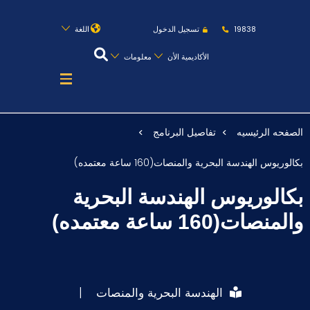
روابط
الكليات
المقرات
الحياة بالأكاديمية
19838
تسجيل الدخول
اللغة
المراكز
المعاهد
المجمعات
العمادات
الأكاديمية الأن
معلومات
تواصل معنا
خريطة الموقع
الصفحه الرئيسيه
تفاصيل البرنامج
عن الأكاديمية
بكالوريوس الهندسة البحرية والمنصات(160 ساعة معتمده)
النقل البحري
بكالوريوس الهندسة البحرية
القبول والتسجيل
والمنصات(160 ساعة معتمده)
الدراسات الأكاديمية
طلبة الأكاديمية
الهندسة البحرية والمنصات
|
البحث العلمي