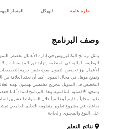
الإستشارات
نظرة عامة
الهيكل
المسار المهن
وصف البرنامج
يمثل برنامج البكالوريوس في إدارة الأعمال تخصص التموي
الوظيفة المالية في المنظمة وتزايد دور المؤسسات والأس
الأعمال برز تخصص التمويل بقوة ضمن حزمة التخصصات التي 
وتمنح مؤهل في مجال التمويل. كما أن تعقد العلاقة بين 
التخصص في التمويل لتخريج مختصين يهتمون بهذه العلاقة 
يمنحها الأفضلية التنافسية. وهذا البرنامج امتداداً لما حقق
طيبة محلياً وإقليمياً وعالمياً خلال السنوات العشرين ال
بفاعلية في مشروع تطوير منظومة التعليم الجامعي تمشياً 
على النوع والمحتوى والحاجة
نتائج التعلم